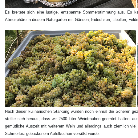
Es breitete sich eine lustige, entspannte Sommerstimmung aus. Es ka
Atmosphäre in diesem Naturgarten mit Gänsen, Eidechsen, Libellen, Feld
Nach dieser kulinarischen Stärkung wurden noch einmal die Scheren gez
stellte sich heraus, dass wir 2500 Liter Weintrauben geerntet hatten, a
gemütliche Auszeit mit weiterem Wein und allerdings auch ziemlich viel
Schmorleiz gebackenem Apfelkuchen versüßt wurde.