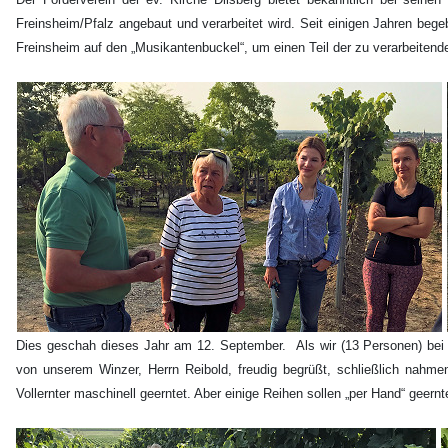
Freinsheim/Pfalz angebaut und verarbeitet wird. Seit einigen Jahren beg
Freinsheim auf den „Musikantenbuckel“, um einen Teil der zu verarbeitend
Dies geschah dieses Jahr am 12. September. Als wir (13 Personen) bei
von unserem Winzer, Herrn Reibold, freudig begrüßt, schließlich nahm
Vollernter maschinell geerntet. Aber einige Reihen sollen „per Hand“ geern