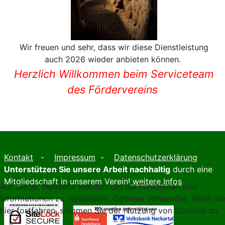
Wir freuen und sehr, dass wir diese Dienstleistung
auch 2026 wieder anbieten können.
Herzlich Willkommen beim Serviceteam
des Fördervereins
Kontakt
-
Impressum
-
Datenschutzerklärung
Unterstützen Sie unsere Arbeit nachhaltig
durch eine
Mitgliedschaft in unserem Verein!
weitere Infos
Auf dieser Webseite werden, um die Funktionen und
Informationen zu verbessern, Cookies verwendet. Wenn sie
hier fortfahren, stimmen Sie der Nutzung von Cookies zu.