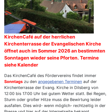
KirchenCafé auf der herrlichen
Kirchenterrasse der Evangelischen Kirche
öffnet auch im Sommer 2026 an bestimmten
Sonntagen wieder seine Pforten. Termine
siehe Kalender
Das KirchenCafé des Fördervereins findet immer
Sonntags
zu den
angegebenen Terminen
auf der
Kirchenterrasse der Evang. Kirche in Dilsberg von
12:00 bis 17:00 Uhr bei gutem Wetter statt. Bei Regen,
Sturm oder großer Hitze muss die Bewirtung leider
ausfallen. Dies wird- wenn möglich- rechtzeitig in der
Presse und hier auf der Internetseite bekannt