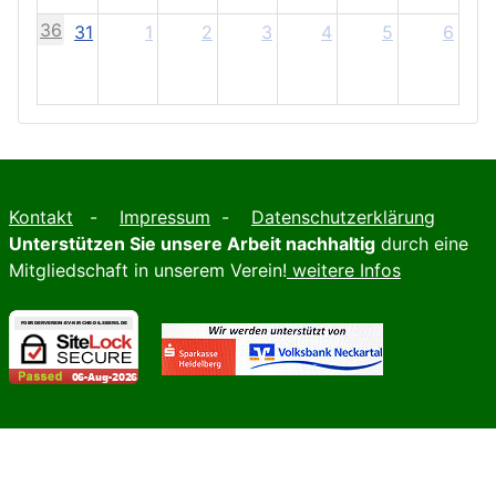
36
31
1
2
3
4
5
6
Kontakt
-
Impressum
-
Datenschutzerklärung
Unterstützen Sie unsere Arbeit nachhaltig
durch eine
Mitgliedschaft in unserem Verein!
weitere Infos