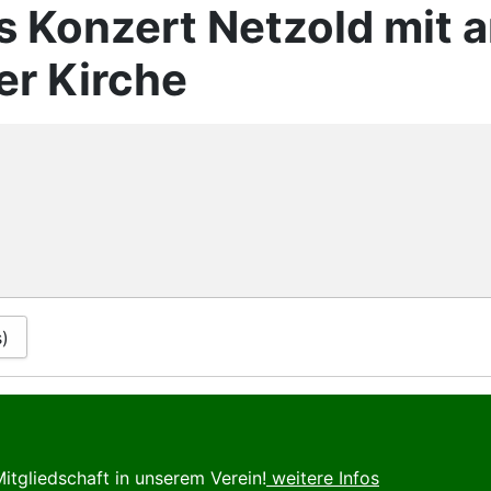
 Konzert Netzold mit a
er Kirche
s)
itgliedschaft in unserem Verein!
weitere Infos